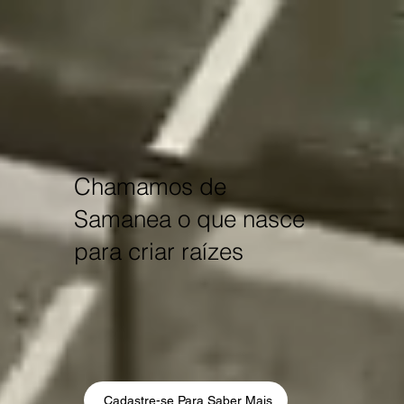
Chamamos de
Samanea o que nasce
para criar raízes
Cadastre-se Para Saber Mais